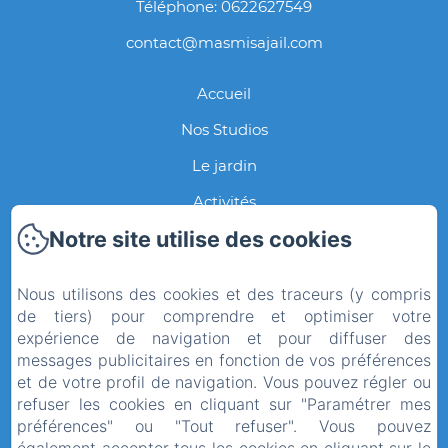
Téléphone: 0622627549
contact@masmisajail.com
Accueil
Nos Studios
Le jardin
Activités
Notre site utilise des cookies
Contact
Galerie Photos
Nous utilisons des cookies et des traceurs (y compris
Notre Histoire
de tiers) pour comprendre et optimiser votre
expérience de navigation et pour diffuser des
Politique de confidentialité
messages publicitaires en fonction de vos préférences
et de votre profil de navigation. Vous pouvez régler ou
Informations légales
refuser les cookies en cliquant sur "Paramétrer mes
Informations sur les cookies
préférences" ou "Tout refuser". Vous pouvez
EN
FR