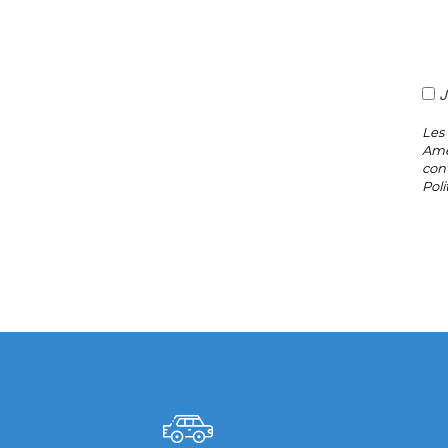
J
Les 
Amen
con
Poli