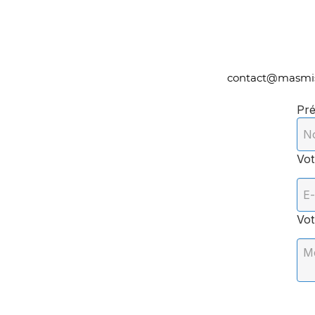
contact@masmis
Pr
Vot
Vot