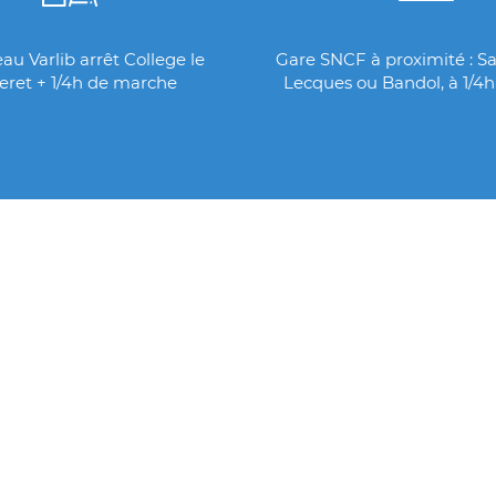
au Varlib arrêt College le
Gare SNCF à proximité : Sai
eret + 1/4h de marche
Lecques ou Bandol, à 1/4h