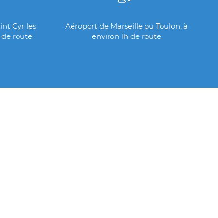
nt Cyr les
Aéroport de Marseille ou Toulon, à
 de route
environ 1h de route