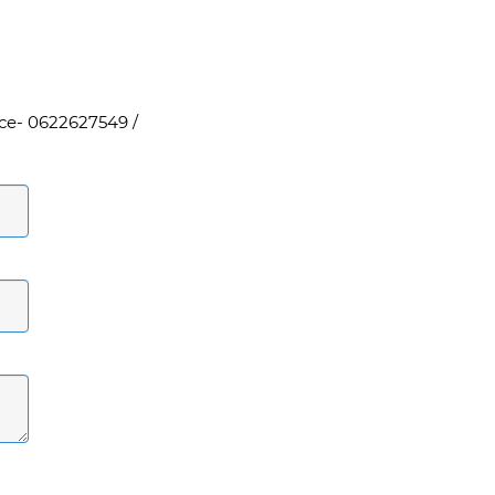
nce
- 0622627549
/