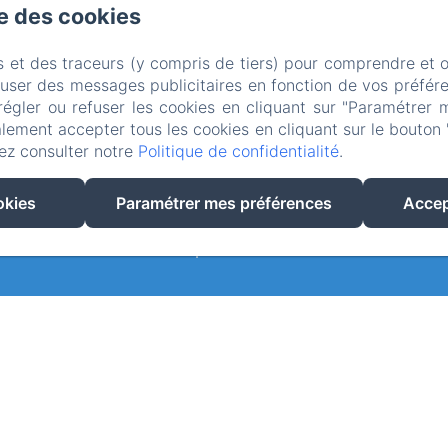
se des cookies
 Chemin des Fanges, Le Castellet
Téléphone: 062262754
contact@masmisajail.com
s et des traceurs (y compris de tiers) pour comprendre et 
fuser des messages publicitaires en fonction de vos préfére
Nos Studios
Le jardin
Activités
Contact
Galer
régler ou refuser les cookies en cliquant sur "Paramétrer 
lement accepter tous les cookies en cliquant sur le bouton 
e Histoire
Politique de confidentialité
Informations lé
ez consulter notre
Politique de confidentialité
.
Informations sur les cookies
okies
Paramétrer mes préférences
Accep
EN
FR
Créé par Amenitiz