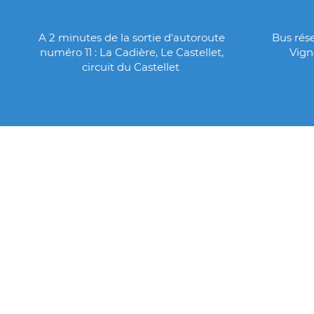
A 2 minutes de la sortie d'autoroute
Bus rése
numéro 11 : La Cadière, Le Castellet,
Vign
circuit du Castellet