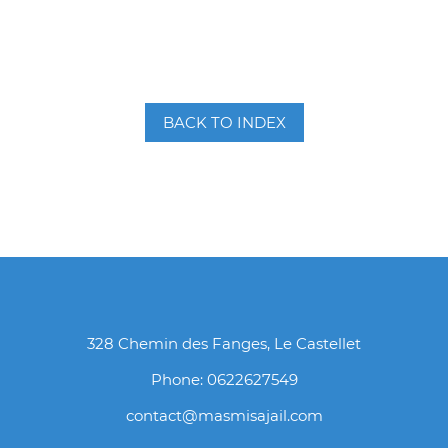
BACK TO INDEX
328 Chemin des Fanges, Le Castellet
Phone: 0622627549
contact@masmisajail.com