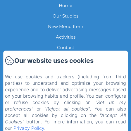
Home
Our Studios
New Menu Item
Activities
Contact
Photo Gallery
Our website uses cookies
New Menu Item
We use cookies and trackers (including from third
Privacy Policy
parties) to understand and optimize your browsing
experience and to deliver advertising messages based
Legal Information
on your browsing habits and profile. You can configure
Cookies Information
or refuse cookies by clicking on
"Set up my
EN
FR
preferences"
or
"Reject all cookies"
. You can also
accept all cookies by clicking on the
"Accept All
Cookies"
button. For more information, you can read
Powered using Amenitiz
our
Privacy Policy
.